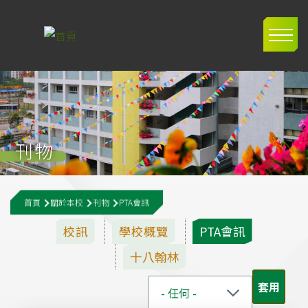
移至主內容
Main
navig
刊物
導
首頁
關於本校
刊物
PTA會訊
航
校訊
學校概覽
PTA會訊
連
十八翰林
結