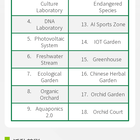
Culture
Endangered
Laboratory
Species
DNA
AI Sports Zone
Laboratory
Photovoltaic
IOT Garden
System
Freshwater
Greenhouse
Stream
Ecological
Chinese Herbal
Garden
Garden
Organic
Orchid Garden
Orchard
Aquaponics
Orchid Court
2.0