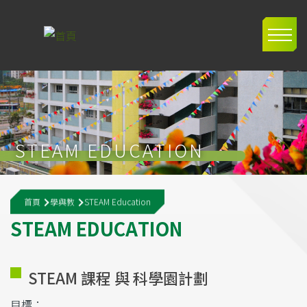
移至主內容
Main
navig
STEAM EDUCATION
導
首頁
學與教
STEAM Education
航
S
T
E
A
M
E
D
U
C
A
T
I
O
N
連
結
STEAM 課程 與 科學園計劃
目標：