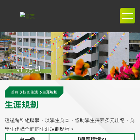
移至主內容
Main
navig
生涯規劃
導
首頁
校園生活
生涯規劃
航
生
涯
規
劃
連
結
透過跨科組聯繫，以學生為本，協助學生探索多元出路，為
學生建構全面的生涯規劃歷程。
中一級
「適應環境x」