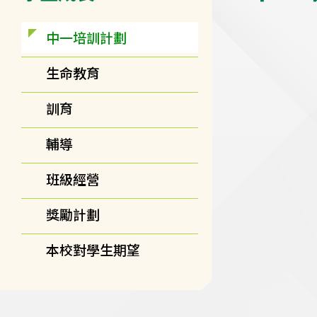
中一培訓計劃
生命教育
訓育
輔導
班級經營
獎勵計劃
本校對學生期望