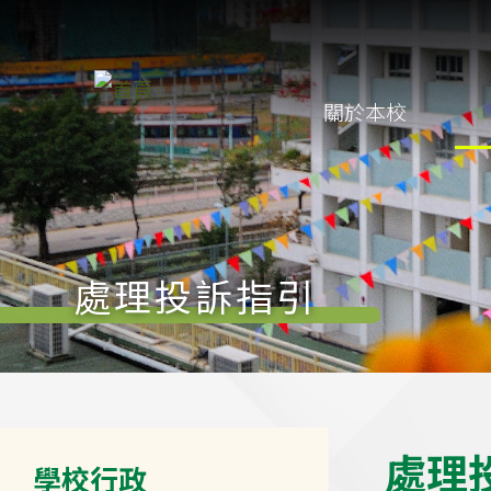
移至主內容
Main
關於本校
navigation
處理投訴指引
Main
處
理
學校行政
navigation