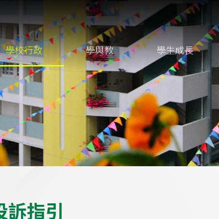
學校行政
學與教
學生成長
投
訴
指
引