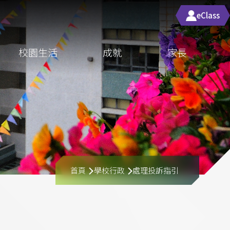
eClass
校園生活
成就
家長
導
首頁
學校行政
處理投訴指引
航
連
結