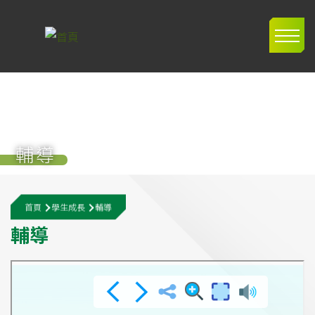
移至主內容
Main
navig
輔導
導
首頁
學生成長
輔導
航
輔
導
連
結