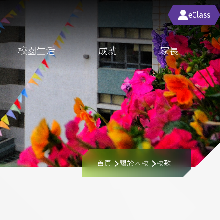
eClass
校園生活
成就
家長
導
首頁
關於本校
校歌
航
連
結