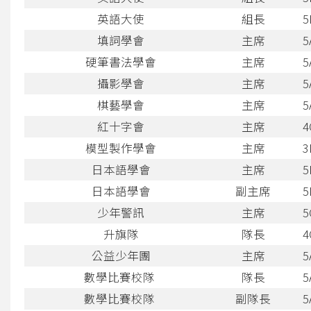
英語大使
組長
5
填詞學會
主席
5
硬筆書法學會
主席
5
攝影學會
主席
5
棋藝學會
主席
5
紅十字會
主席
4
模型製作學會
主席
3
日本語學會
主席
5
日本語學會
副主席
5
少年警訊
主席
5
升旗隊
隊長
4
公益少年團
主席
5
數學比賽校隊
隊長
5
數學比賽校隊
副隊長
5