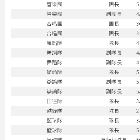
管樂團
團長
5
管樂團
副團長
4
合唱團
團長
3
合唱團
團長
3
舞蹈隊
隊長
4
舞蹈隊
副隊長
4
舞蹈隊
副隊長
4
辯論隊
隊長
5
辯論隊
副隊長
5
辯論隊
副隊長
5
田徑隊
隊長
3
越野隊
隊長
2
籃球隊
隊長
3
籃球隊
隊長
5
足球隊
高級組隊長
5