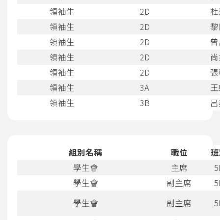
領袖生
2D
杜
領袖生
2D
黎
領袖生
2D
曾
領袖生
2D
尚
領袖生
2D
張
領袖生
3A
王
領袖生
3B
呂
組別名稱
職位
班
學生會
主席
5
學生會
副主席
5
學生會
副主席
5