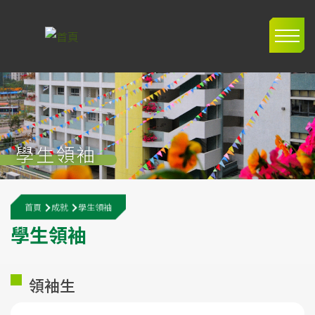
移至主內容
Main
navig
學生領袖
導
首頁
成就
學生領袖
航
學
生
領
袖
連
結
領袖生