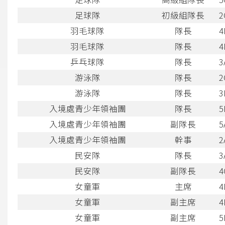
足球隊
初級組隊長
2
羽毛球隊
隊長
4
羽毛球隊
隊長
4
乒乓球隊
隊長
3
游泳隊
隊長
2
游泳隊
隊長
3
入境處青少年領袖團
隊長
5
入境處青少年領袖團
副隊長
5
入境處青少年領袖團
幹事
2
民安隊
隊長
3
民安隊
副隊長
4
女童軍
主席
4
女童軍
副主席
4
女童軍
副主席
5