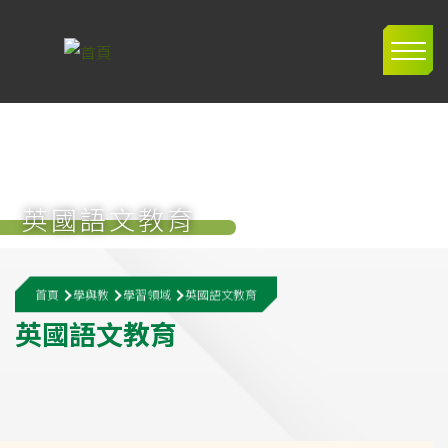
移至主內容
Main
navig
英國語文教育
導
首頁
學與教
學習領域
英國語文教育
航
英
國
語
文
教
育
連
結