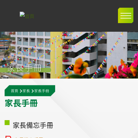
移至主內容
Main
navig
家長手冊
導
首頁
家長
家長手冊
航
家
長
手
冊
連
結
家長備忘手冊