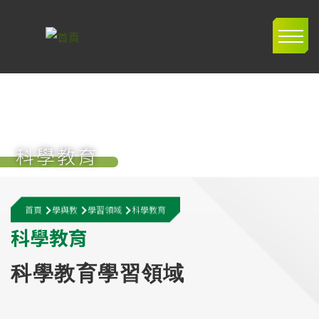
移至主內容
Main
navig
科學教育
導
首頁
學與教
學習領域
科學教育
航
科
學
教
育
連
結
科學教育學習領域