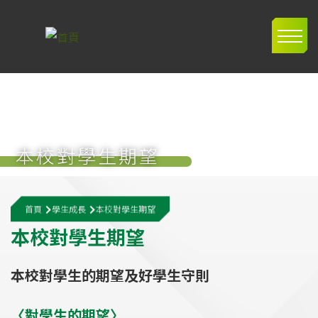
移至主內容
Main
navig
本校對學生期望
導
首頁
學生成長
本校對學生期望
航
本
校
對
學
生
期
望
連
結
本校對學生的期望及好學生守則
〈對學生的期望〉