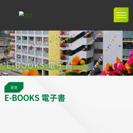
移至主內容
Main
navig
E-BOOKS 電子書
導
首頁
航
E
-
B
O
O
K
S
電
子
書
連
結