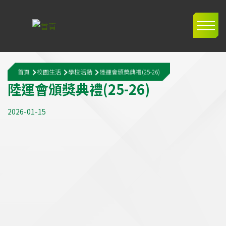
移至主內容
Main
navig
導
首頁
校園生活
學校活動
陸運會頒獎典禮(25-26)
航
陸
運
會
頒
獎
典
禮
(
2
5
-
2
6
)
連
2026-01-15
結