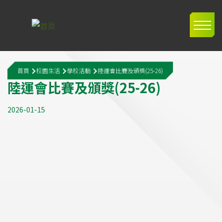
移至主內容
Main
navig
導
首頁
校園生活
學校活動
陸運會比賽及頒獎(25-26)
航
陸
運
會
比
賽
及
頒
獎
(
2
5
-
2
6
)
連
2026-01-15
結