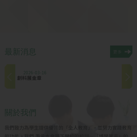
最
新
消
息
更多
2026-03-16
創科展金章
2
關
於
我
們
我們致力為學生提供優質的「全人教育」，並努力實踐教育
的功能。我們 秉承本會屬下學校的校訓—「博學篤志」的