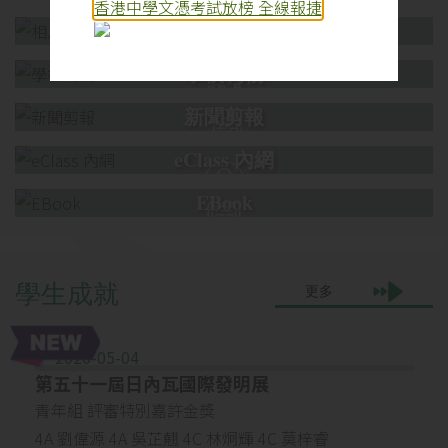
香港中學文憑考試放榜 全線報捷
相片集
學校刊物
新聞剪報
eClass 內網
EBook
學
生
成
就
更多
2026-05-04
第五十一屆日內瓦國際發明展
青年組 評審特別嘉許金獎
4A 劉偉源 4A 吳芷翹 4C 林炯輝 4C 莫梓睿