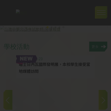
移至主內容
Main
navig
香港中學文憑考試放榜-全線報捷
學
校
活
動
更多
2026-04-23
2026
瑞士日內瓦國際發明展，本校學生接受當
結業禮
地媒體訪問